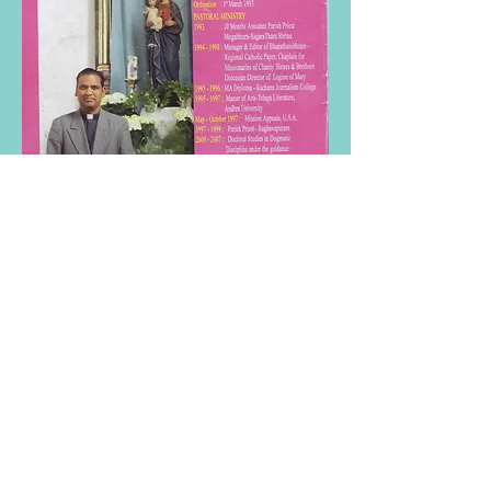
Pfr. Pauls Lebenslauf anlässlich seines
25. Priesterjubiläums
Pfr. Pauls Sprache : Telugu wird in
Andhra Pradesh gesprochen und